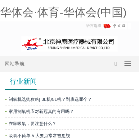
华体会·体育-华体会(中国)
语言选择:
网站导航
Toggl
navig
行业新闻
制氧机选购攻略| 3L机/5L机？到底选哪个？
家用制氧机应对新冠真的有用吗？
在家吸氧，要注意什么？
吸氧不简单 5 大要点常常被忽视